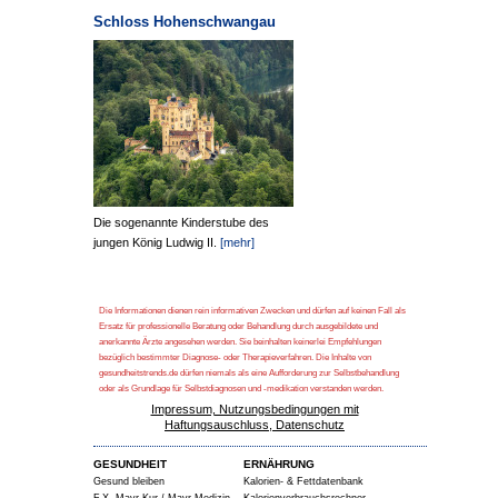
Schloss Hohenschwangau
Die sogenannte Kinderstube des
jungen König Ludwig II.
[mehr]
Die Informationen dienen rein informativen Zwecken und dürfen auf keinen Fall als
Ersatz für professionelle Beratung oder Behandlung durch ausgebildete und
anerkannte Ärzte angesehen werden. Sie beinhalten keinerlei Empfehlungen
bezüglich bestimmter Diagnose- oder Therapieverfahren. Die Inhalte von
gesundheitstrends.de dürfen niemals als eine Aufforderung zur Selbstbehandlung
oder als Grundlage für Selbstdiagnosen und -medikation verstanden werden.
Impressum, Nutzungsbedingungen mit
Haftungsauschluss, Datenschutz
GESUNDHEIT
ERNÄHRUNG
Gesund bleiben
Kalorien- & Fettdatenbank
F.X. Mayr-Kur / Mayr-Medizin
Kalorienverbrauchsrechner