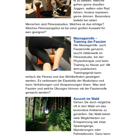
fit zu bleiben. Manche
gehen gerne draußen
Joggen, walken oder Rad
fahren. Andere trainieren
gerne drinnen. Besonders
beliebt bei vielen
Menschen sind Fitnessstudios. Welches ist das richtige?
Welches Fitnessangebot ist bei einer großen Auswahl für
wen geeignet?
Massagerolle –
Training der Faszien
Die Massagerolle, auch
Faszienrolle genannt,
taucht mittlerweile im
Fitnessstudio, bei der
Physiotherapie und beim
Training zu Hause auf. Mit
dem praktischen
Trainingsgerät kann
einfach die Fitness und das Wohlbefinden gesteigert
werden. Es verbessert die Elastizität der Muskulatur und
kann Verhärtungen und Verspannungen lösen. Was sind
Faszien und welche Übungen können mit der Faszienrolle
gemacht werden?
Auszeit im Wald
Gehen Sie doch möglichst
oft in den Wald um das
besondere Ambiente zu
genießen. Der Wald bietet
viele Möglichkeiten zur
Entspannung wie etwa
Spaziergänge,
Wanderungen oder
Fahrradtouren. Dazu kann