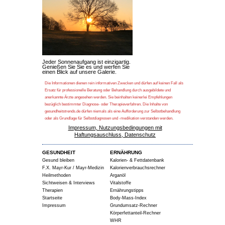
Jeder Sonnenaufgang ist einzigartig.
Genießen Sie Sie es und werfen Sie
einen Blick auf unsere Galerie.
Die Informationen dienen rein informativen Zwecken und dürfen auf keinen Fall als
Ersatz für professionelle Beratung oder Behandlung durch ausgebildete und
anerkannte Ärzte angesehen werden. Sie beinhalten keinerlei Empfehlungen
bezüglich bestimmter Diagnose- oder Therapieverfahren. Die Inhalte von
gesundheitstrends.de dürfen niemals als eine Aufforderung zur Selbstbehandlung
oder als Grundlage für Selbstdiagnosen und -medikation verstanden werden.
Impressum, Nutzungsbedingungen mit
Haftungsauschluss, Datenschutz
GESUNDHEIT
ERNÄHRUNG
Gesund bleiben
Kalorien- & Fettdatenbank
F.X. Mayr-Kur / Mayr-Medizin
Kalorienverbrauchsrechner
Heilmethoden
Arganöl
Sichtweisen & Interviews
Vitalstoffe
Therapien
Ernährungstipps
Startseite
Body-Mass-Index
Impressum
Grundumsatz-Rechner
Körperfettanteil-Rechner
WHR