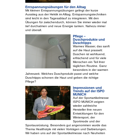
Entspannungsübungen für den Alltag
Mit kleinen Entspannungsübungen gelingt der kurze
Ausstieg aus der Hektik im Alltag. Entspannungstechniken
sind leicht in den Tagesablauf zu integrieren. Mit den
Übungen für zwischendurch, können Sie immer wieder mal
tief durchatmen und neue Energie tanken. Nahezu immer
und überall.
Pflege –
Duschprodukte und
Duschtipps
Warmes Wasser, das sanft
auf die Haut prasselt:
Duschen ist wohltuend,
erfrischend und für viele
Menschen ein Teil ihrer
täglichen Routine. Ganz
besonders in der warmen
Jahreszeit. Welches Duschprodukt passt und welche
Duschtipps schonen die Haut und geben die richtige
Pflege?
Impressionen und
Trends auf der ISPO
MUNICH
Auf der Sportartikelmesse
ISPO MUNICH zeigten
wieder zahlreiche
Hersteller ihre neuen
Entwicklungen für den
Wintersport, der
Sportmode und der
Sportausrüstung. Besonders gut angenommen wurde das
Thema Healthstyle mit vielen Vorträgen und Darbietungen.
Wir haben uns auf der Sportartikelmesse nach Neuheiten