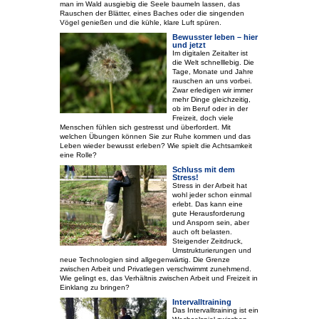
man im Wald ausgiebig die Seele baumeln lassen, das
Rauschen der Blätter, eines Baches oder die singenden
Vögel genießen und die kühle, klare Luft spüren.
Bewusster leben – hier
und jetzt
Im digitalen Zeitalter ist
die Welt schnelllebig. Die
Tage, Monate und Jahre
rauschen an uns vorbei.
Zwar erledigen wir immer
mehr Dinge gleichzeitig,
ob im Beruf oder in der
Freizeit, doch viele
Menschen fühlen sich gestresst und überfordert. Mit
welchen Übungen können Sie zur Ruhe kommen und das
Leben wieder bewusst erleben? Wie spielt die Achtsamkeit
eine Rolle?
Schluss mit dem
Stress!
Stress in der Arbeit hat
wohl jeder schon einmal
erlebt. Das kann eine
gute Herausforderung
und Ansporn sein, aber
auch oft belasten.
Steigender Zeitdruck,
Umstrukturierungen und
neue Technologien sind allgegenwärtig. Die Grenze
zwischen Arbeit und Privatlegen verschwimmt zunehmend.
Wie gelingt es, das Verhältnis zwischen Arbeit und Freizeit in
Einklang zu bringen?
Intervalltraining
Das Intervalltraining ist ein