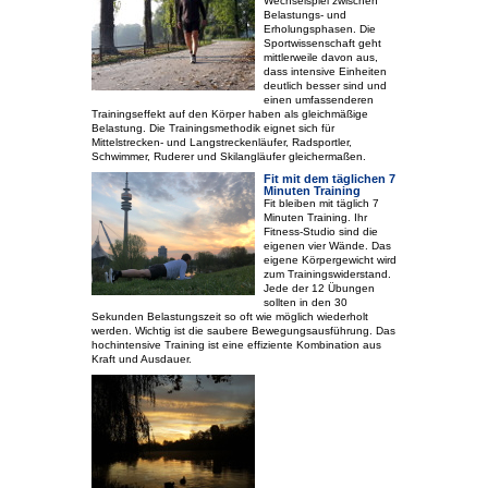
Wechselspiel zwischen
Belastungs- und
Erholungsphasen. Die
Sportwissenschaft geht
mittlerweile davon aus,
dass intensive Einheiten
deutlich besser sind und
einen umfassenderen
Trainingseffekt auf den Körper haben als gleichmäßige
Belastung. Die Trainingsmethodik eignet sich für
Mittelstrecken- und Langstreckenläufer, Radsportler,
Schwimmer, Ruderer und Skilangläufer gleichermaßen.
Fit mit dem täglichen 7
Minuten Training
Fit bleiben mit täglich 7
Minuten Training. Ihr
Fitness-Studio sind die
eigenen vier Wände. Das
eigene Körpergewicht wird
zum Trainingswiderstand.
Jede der 12 Übungen
sollten in den 30
Sekunden Belastungszeit so oft wie möglich wiederholt
werden. Wichtig ist die saubere Bewegungsausführung. Das
hochintensive Training ist eine effiziente Kombination aus
Kraft und Ausdauer.