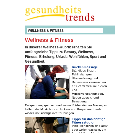
WELLNESS & FITNESS
Wellness & Fitness
In unserer Wellness-Rubrik erhalten Sie
umfangreiche Tipps zu Beauty, Wellness,
Fitness, Erholung, Urlaub, Wohlfühlen, Sport und
Gesundheit.
Rückenmassage
Ständiges Sitzen,
Fehlhaltungen,
Überforderung und
Dauerstress verursachen
oft Schmerzen im Rücken
und
Muskelverspannungen.
Neben ausreichend
Bewegung,
Entspannungspausen und warme Bäder können Massagen
helfen, die Muskulatur zu lockern und Körper und Seele
wieder ins Gleichgewicht zu bringen.
Tipps für das richtige
Fitnessstudio
Viele Menschen sind aktiv
oder wollen das sein, um