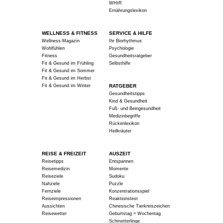
WHtR
Ernährungslexikon
WELLNESS & FITNESS
SERVICE & HILFE
Wellness-Magazin
Ihr Biorhythmus
Wohlfühlen
Psychologie
Fitness
Gesundheitsratgeber
Fit & Gesund im Frühling
Selbsthilfe
Fit & Gesund im Sommer
Fit & Gesund im Herbst
Fit & Gesund im Winter
RATGEBER
Gesundheitstipps
Kind & Gesundheit
Fuß- und Beingesundheit
Medizinbegriffe
Rückenlexikon
Heilkräuter
REISE & FREIZEIT
AUSZEIT
Reisetipps
Entspannen
Reisemedizin
Momente
Reiseziele
Sudoku
Nahziele
Puzzle
Fernziele
Konzentrationsspiel
Reiseimpressionen
Reaktionstest
Aussichten
Chinesische Tierkreiszeichen
Reisewetter
Geburtstag = Wochentag
Schmetterlinge